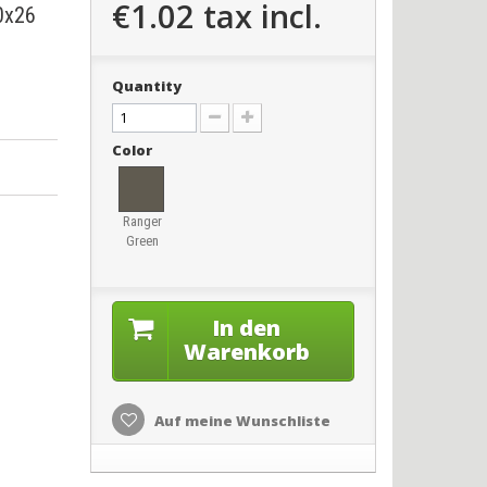
€1.02
tax incl.
0x26
Quantity
Color
Ranger
Green
In den
Warenkorb
Auf meine Wunschliste