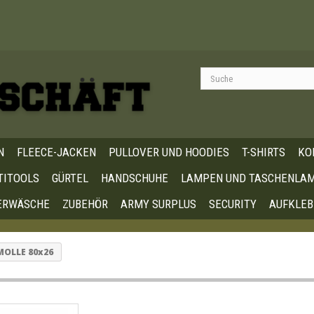
N
FLEECE-JACKEN
PULLOVER UND HOODIES
T-SHIRTS
KO
TITOOLS
GÜRTEL
HANDSCHUHE
LAMPEN UND TASCHENLA
ERWÄSCHE
ZUBEHÖR
ARMY SURPLUS
SECURITY
AUFKLEB
MOLLE 80x26