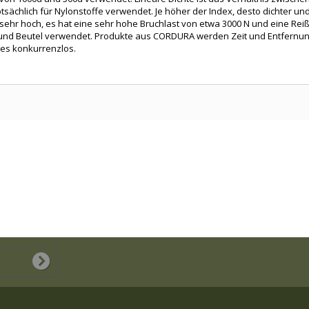
ächlich für Nylonstoffe verwendet. Je höher der Index, desto dichter und 
r hoch, es hat eine sehr hohe Bruchlast von etwa 3000 N und eine Reißfes
n und Beutel verwendet. Produkte aus CORDURA werden Zeit und Entfernun
t es konkurrenzlos.