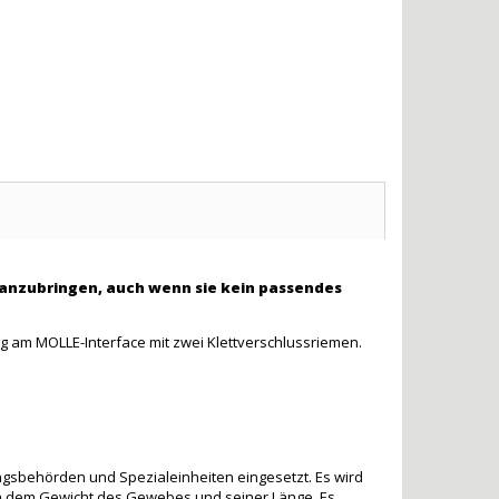
g anzubringen, auch wenn sie kein passendes
g am MOLLE-Interface mit zwei Klettverschlussriemen.
gungsbehörden und Spezialeinheiten eingesetzt. Es wird
chen dem Gewicht des Gewebes und seiner Länge. Es