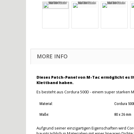
MORE INFO
Dieses Patch-Panel von M-Tac ermöglicht es I
Klettband haben.
Es besteht aus Cordura 500D - einem super starken M
Material:
Cordura 500
Maße:
80 x 26 mm
Aufgrund seiner einzigartigen Eigenschaften wird Cord
hauptsächlich in Materialien mit einer linearen Dich