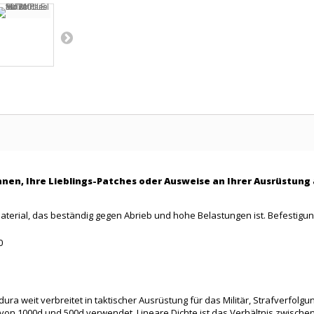
hnen, Ihre Lieblings-Patches oder Ausweise an Ihrer Ausrüstun
aterial, das beständig gegen Abrieb und hohe Belastungen ist. Befestigun
D
ura weit verbreitet in taktischer Ausrüstung für das Militär, Strafverfol
te von 1000d und 500d verwendet. Lineare Dichte ist das Verhältnis zwis