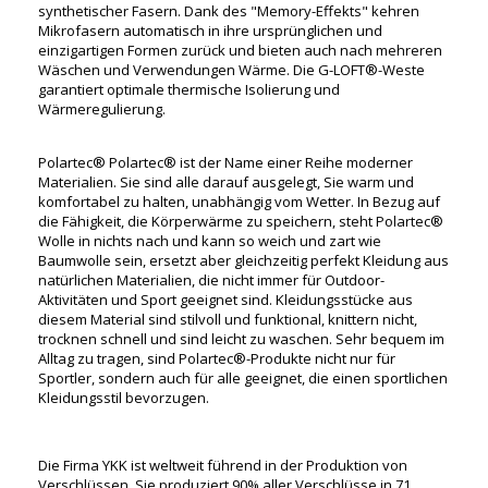
synthetischer Fasern. Dank des "Memory-Effekts" kehren
Mikrofasern automatisch in ihre ursprünglichen und
einzigartigen Formen zurück und bieten auch nach mehreren
Wäschen und Verwendungen Wärme. Die G-LOFT®-Weste
garantiert optimale thermische Isolierung und
Wärmeregulierung.
Polartec® Polartec® ist der Name einer Reihe moderner
Materialien. Sie sind alle darauf ausgelegt, Sie warm und
komfortabel zu halten, unabhängig vom Wetter. In Bezug auf
die Fähigkeit, die Körperwärme zu speichern, steht Polartec®
Wolle in nichts nach und kann so weich und zart wie
Baumwolle sein, ersetzt aber gleichzeitig perfekt Kleidung aus
natürlichen Materialien, die nicht immer für Outdoor-
Aktivitäten und Sport geeignet sind. Kleidungsstücke aus
diesem Material sind stilvoll und funktional, knittern nicht,
trocknen schnell und sind leicht zu waschen. Sehr bequem im
Alltag zu tragen, sind Polartec®-Produkte nicht nur für
Sportler, sondern auch für alle geeignet, die einen sportlichen
Kleidungsstil bevorzugen.
Die Firma YKK ist weltweit führend in der Produktion von
Verschlüssen. Sie produziert 90% aller Verschlüsse in 71