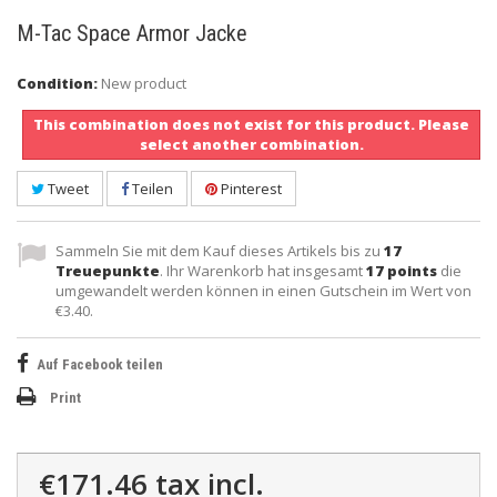
M-Tac Space Armor Jacke
Condition:
New product
This combination does not exist for this product. Please
select another combination.
Tweet
Teilen
Pinterest
Sammeln Sie mit dem Kauf dieses Artikels bis zu
17
Treuepunkte
. Ihr Warenkorb hat insgesamt
17
points
die
umgewandelt werden können in einen Gutschein im Wert von
€3.40
.
Auf Facebook teilen
Print
€171.46
tax incl.