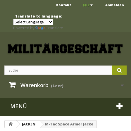
Kontakt
Anmelden
EUR
Translate to language:
Powered by
Translate
Warenkorb
(Leer)
MENÜ
JACKEN
M-Tac Space Armor Jacke